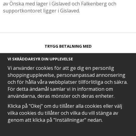
av Önska med lager i Gislaved och Falkenberg och
supportkontoret ligger i Gislaved.
TRYGG BETALNING MED​
VI SKRÄDDARSYR DIN UPPLEVELSE
Vi använder cookies för att ge dig en personlig
shoppingupplevelse, personanpassad annonsering
och för hålla våra webbplatser tillförlitliga och säkra.
SNABB LEVERANS MED
För detta ändamål samlar vi in information om
användarna, deras mönster och deras enheter.
Klicka på "Okej" om du tillåter alla cookies eller välj
vilka cookies du tillåter och vilka du vill stänga av
EN DEL AV
genom att klicka på "Inställningar" nedan.