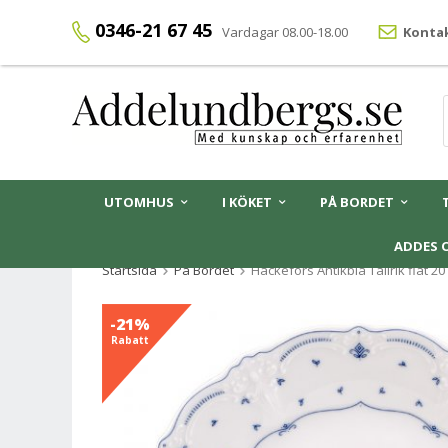
0346-21 67 45
Vardagar 08.00-18.00
Kontak
UTOMHUS
I KÖKET
PÅ BORDET
ADDES 
Startsida
På Bordet
Hackefors Antikblå Tallrik flat 20
-21%
Rabatt