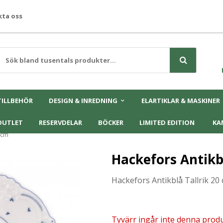
ta oss
TILLBEHÖR
DESIGN & INREDNING
ELARTIKLAR & MASKINER
OUTLET
RESERVDELAR
BÖCKER
LIMITED EDITION
KA
 cm
Hackefors Antikbl
Hackefors Antikblå Tallrik 20
Tyvärr ingår inte denna produkt