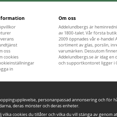
nformation
Om oss
pvillkor
Addelundbergs är heminrednin
eturer
av 1800-talet. Vår första but
everans
2009 öppnades vår e-handel Ad
undtjänst
sortiment av glas, porslin, i
m oss
varumärken. Dessutom finner n
m cookies
Addelundbergs.se är idag en d
okieinställningar
och supportkontoret ligger i 
ogga in
SNABB LEVERANS MED
EN DEL AV
hoppingupplevelse, personanpassad annonsering och för hålla
darna, deras mönster och deras enheter.
älj vilka cookies du tillåter och vilka du vill stänga av genom 