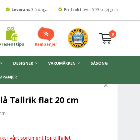
Leverans
3-5 dagar
Fri frakt
över 599 kr (ej grill)
0
Presenttips
Kampanjer
DESIGNER
VARUMÄRKEN
SÄSONG
MPANJER
å Tallrik flat 20 cm
 cm
 i vårt sortiment för tillfället.