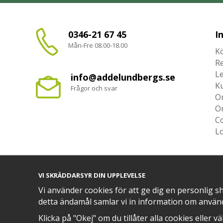
0346-21 67 45
I
Mån-Fre 08.00-18.00
Kö
R
L
info@addelundbergs.se
K
Frågor och svar
O
O
Co
L
VI SKRÄDDARSYR DIN UPPLEVELSE
TRYGG BETALNING MED​
Vi använder cookies för att ge dig en personlig s
detta ändamål samlar vi in information om använ
Klicka på "Okej" om du tillåter alla cookies eller v