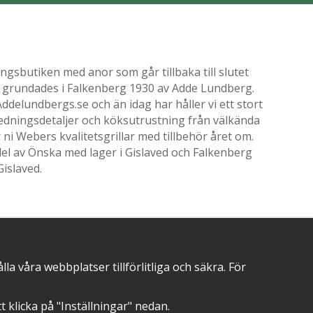
gsbutiken med anor som går tillbaka till slutet
ik grundades i Falkenberg 1930 av Adde Lundberg.
delundbergs.se och än idag har håller vi ett stort
nredningsdetaljer och köksutrustning från välkända
i Webers kvalitetsgrillar med tillbehör året om.
el av Önska med lager i Gislaved och Falkenberg
Gislaved.
POSITIVA OMDÖMEN PÅ
 våra webbplatser tillförlitliga och säkra. För
att klicka på "Inställningar" nedan.