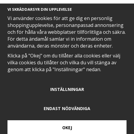
VI SKRÄDDARSYR DIN UPPLEVELSE
Vi använder cookies för att ge dig en personlig
shoppingupplevelse, personanpassad annonsering
och för hålla våra webbplatser tillförlitliga och säkra.
SNABB LEVERANS MED
För detta ändamål samlar vi in information om
användarna, deras mönster och deras enheter.
Klicka på "Okej" om du tillåter alla cookies eller välj
vilka cookies du tillåter och vilka du vill stänga av
EN DEL AV
genom att klicka på "Inställningar" nedan.
INSTÄLLNINGAR
POSITIVA OMDÖMEN PÅ
ENDAST NÖDVÄNDIGA
OKEJ