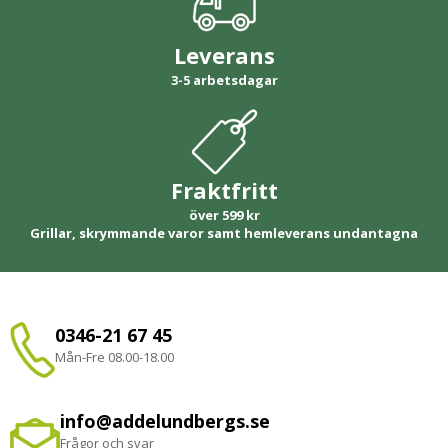
Leverans
3-5 arbetsdagar
Fraktfritt
över 599 kr
Grillar, skrymmande varor samt hemleverans undantagna
0346-21 67 45
Mån-Fre 08.00-18.00
info@addelundbergs.se
Frågor och svar