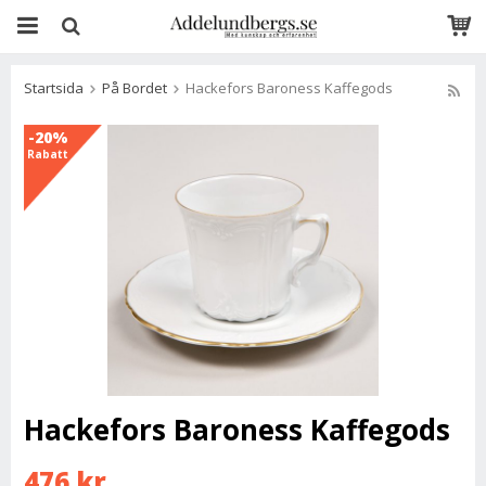
Startsida
På Bordet
Hackefors Baroness Kaffegods
-20%
Rabatt
Hackefors Baroness Kaffegods
476 kr