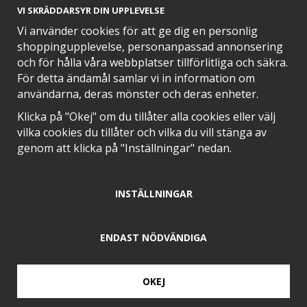
VI SKRÄDDARSYR DIN UPPLEVELSE
Vi använder cookies för att ge dig en personlig
shoppingupplevelse, personanpassad annonsering
och för hålla våra webbplatser tillförlitliga och säkra.
SNABB LEVERANS MED
För detta ändamål samlar vi in information om
användarna, deras mönster och deras enheter.
Klicka på "Okej" om du tillåter alla cookies eller välj
vilka cookies du tillåter och vilka du vill stänga av
EN DEL AV
genom att klicka på "Inställningar" nedan.
INSTÄLLNINGAR
POSITIVA OMDÖMEN PÅ
ENDAST NÖDVÄNDIGA
OKEJ