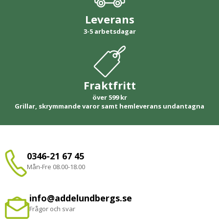
Leverans
3-5 arbetsdagar
Fraktfritt
över 599 kr
Grillar, skrymmande varor samt hemleverans undantagna
0346-21 67 45
Mån-Fre 08.00-18.00
info@addelundbergs.se
Frågor och svar