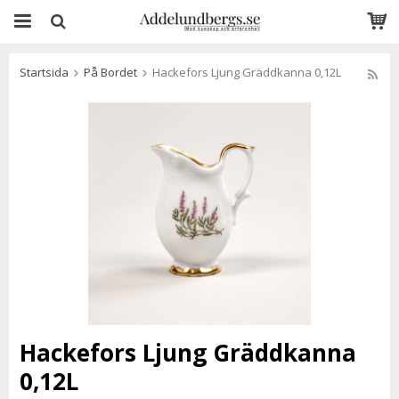
Startsida
På Bordet
Hackefors Ljung Gräddkanna 0,12L
Hackefors Ljung Gräddkanna
0,12L