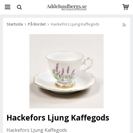
Startsida
På Bordet
Hackefors Ljung Kaffegods
Hackefors Ljung Kaffegods
Hackefors Ljung Kaffegods