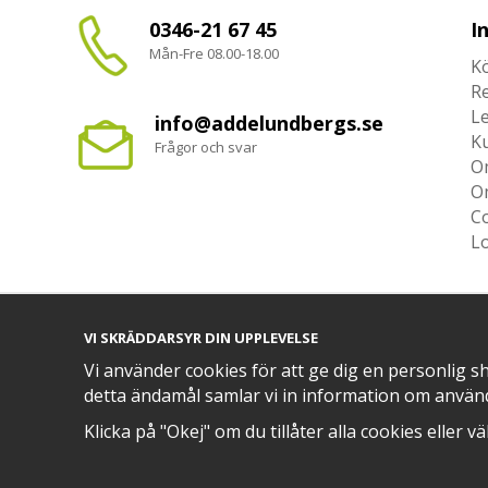
0346-21 67 45
I
Mån-Fre 08.00-18.00
Kö
R
L
info@addelundbergs.se
K
Frågor och svar
O
O
Co
L
VI SKRÄDDARSYR DIN UPPLEVELSE
TRYGG BETALNING MED​
Vi använder cookies för att ge dig en personlig s
detta ändamål samlar vi in information om använ
Klicka på "Okej" om du tillåter alla cookies eller v