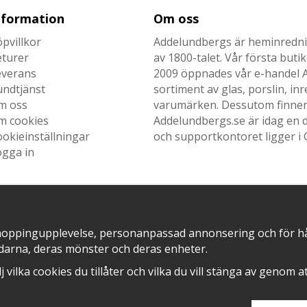
nformation
Om oss
pvillkor
Addelundbergs är heminrednin
eturer
av 1800-talet. Vår första but
everans
2009 öppnades vår e-handel Ad
undtjänst
sortiment av glas, porslin, i
m oss
varumärken. Dessutom finner n
m cookies
Addelundbergs.se är idag en d
okieinställningar
och supportkontoret ligger i 
ogga in
SNABB LEVERANS MED
EN DEL AV
hoppingupplevelse, personanpassad annonsering och för hålla
darna, deras mönster och deras enheter.
älj vilka cookies du tillåter och vilka du vill stänga av genom 