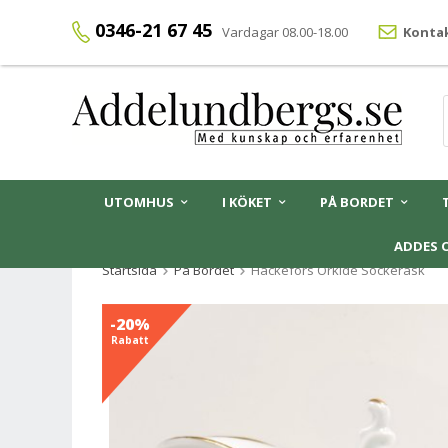
0346-21 67 45
Vardagar 08.00-18.00
Kontak
UTOMHUS
I KÖKET
PÅ BORDET
ADDES 
Startsida
På Bordet
Hackefors Orkidé Sockerask
-20%
Rabatt