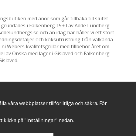
gsbutiken med anor som går tillbaka till slutet
ik grundades i Falkenberg 1930 av Adde Lundberg.
delundbergs.se och än idag har håller vi ett stort
nredningsdetaljer och köksutrustning från välkända
i Webers kvalitetsgrillar med tillbehör året om.
el av Önska med lager i Gislaved och Falkenberg
Gislaved.
POSITIVA OMDÖMEN PÅ
 våra webbplatser tillförlitliga och säkra. För
att klicka på "Inställningar" nedan.