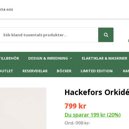
ta oss
TILLBEHÖR
DESIGN & INREDNING
ELARTIKLAR & MASKINER
OUTLET
RESERVDELAR
BÖCKER
LIMITED EDITION
KA
Hackefors Orkidé
799 kr
Du sparar
199 kr
(
20
%)
Ord.
998 kr.