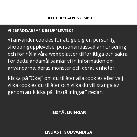
TRYGG BETALNING MED​
VI SKRÄDDARSYR DIN UPPLEVELSE
Vi använder cookies för att ge dig en personlig
shoppingupplevelse, personanpassad annonsering
och för hålla våra webbplatser tillförlitliga och säkra.
SNABB LEVERANS MED
För detta ändamål samlar vi in information om
användarna, deras mönster och deras enheter.
Klicka på "Okej" om du tillåter alla cookies eller välj
vilka cookies du tillåter och vilka du vill stänga av
EN DEL AV
genom att klicka på "Inställningar" nedan.
INSTÄLLNINGAR
POSITIVA OMDÖMEN PÅ
ENDAST NÖDVÄNDIGA