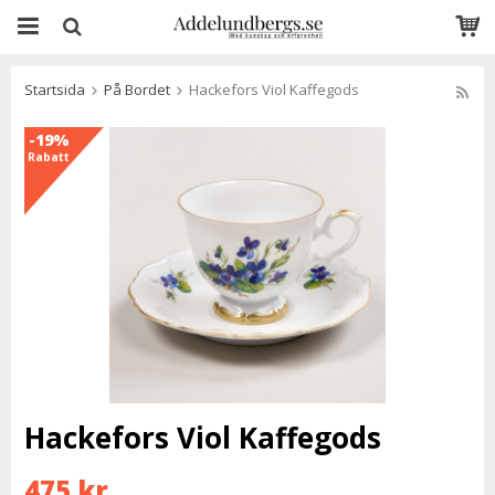
Startsida
På Bordet
Hackefors Viol Kaffegods
-19%
Rabatt
Hackefors Viol Kaffegods
475 kr