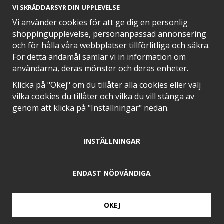
VI SKRÄDDARSYR DIN UPPLEVELSE
Vi använder cookies för att ge dig en personlig
shoppingupplevelse, personanpassad annonsering
och för hålla våra webbplatser tillförlitliga och säkra.
SNABB LEVERANS MED
För detta ändamål samlar vi in information om
användarna, deras mönster och deras enheter.
Klicka på "Okej" om du tillåter alla cookies eller välj
vilka cookies du tillåter och vilka du vill stänga av
EN DEL AV
genom att klicka på "Inställningar" nedan.
INSTÄLLNINGAR
POSITIVA OMDÖMEN PÅ
ENDAST NÖDVÄNDIGA
OKEJ