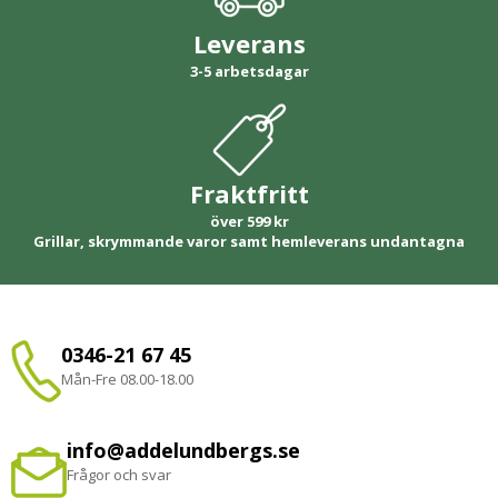
Leverans
3-5 arbetsdagar
Fraktfritt
över 599 kr
Grillar, skrymmande varor samt hemleverans undantagna
0346-21 67 45
Mån-Fre 08.00-18.00
info@addelundbergs.se
Frågor och svar