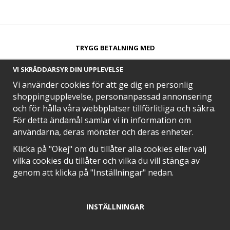
TRYGG BETALNING MED​
VI SKRÄDDARSYR DIN UPPLEVELSE
Vi använder cookies för att ge dig en personlig
shoppingupplevelse, personanpassad annonsering
och för hålla våra webbplatser tillförlitliga och säkra.
SNABB LEVERANS MED
För detta ändamål samlar vi in information om
användarna, deras mönster och deras enheter.
Klicka på "Okej" om du tillåter alla cookies eller välj
vilka cookies du tillåter och vilka du vill stänga av
EN DEL AV
genom att klicka på "Inställningar" nedan.
INSTÄLLNINGAR
POSITIVA OMDÖMEN PÅ