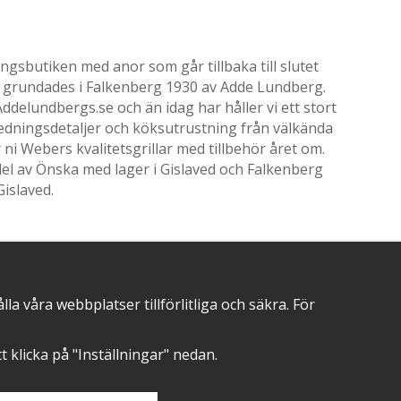
gsbutiken med anor som går tillbaka till slutet
ik grundades i Falkenberg 1930 av Adde Lundberg.
delundbergs.se och än idag har håller vi ett stort
nredningsdetaljer och köksutrustning från välkända
i Webers kvalitetsgrillar med tillbehör året om.
el av Önska med lager i Gislaved och Falkenberg
Gislaved.
 våra webbplatser tillförlitliga och säkra. För
POSITIVA OMDÖMEN PÅ
att klicka på "Inställningar" nedan.