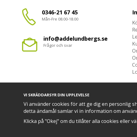
0346-21 67 45
I
Mån-Fre 08.00-18.00
Kö
R
L
info@addelundbergs.se
K
Frågor och svar
O
O
Co
L
VI SKRÄDDARSYR DIN UPPLEVELSE
Vi använder cookies för att ge dig en personlig s
TRYGG BETALNING MED​
detta ändamål samlar vi in information om använ
Klicka på "Okej" om du tillåter alla cookies eller v