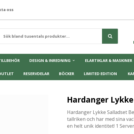
ta oss
TILLBEHÖR
DESIGN & INREDNING
ELARTIKLAR & MASKINER
OUTLET
RESERVDELAR
BÖCKER
LIMITED EDITION
KA
Hardanger Lykke 
Hardanger Lykke Salladset Bes
tallriken och har med sina va
en helt unik identitet! 1 Serv