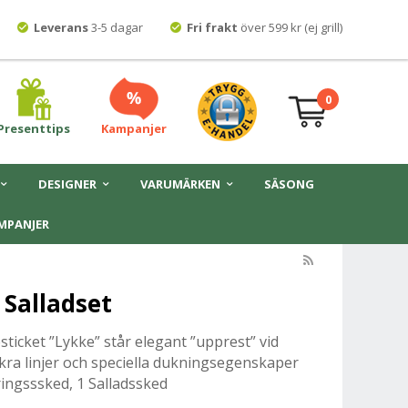
Leverans
3-5 dagar
Fri frakt
över 599 kr (ej grill)
0
Presenttips
Kampanjer
DESIGNER
VARUMÄRKEN
SÄSONG
MPANJER
Salladset
ticket ”Lykke” står elegant ”upprest” vid
ckra linjer och speciella dukningsegenskaper
eringsssked, 1 Salladssked