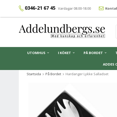
0346-21 67 45
Vardagar 08.00-18.00
Kontak
UTOMHUS
I KÖKET
PÅ BORDET
ADDES 
Startsida
På Bordet
Hardanger Lykke Salladset