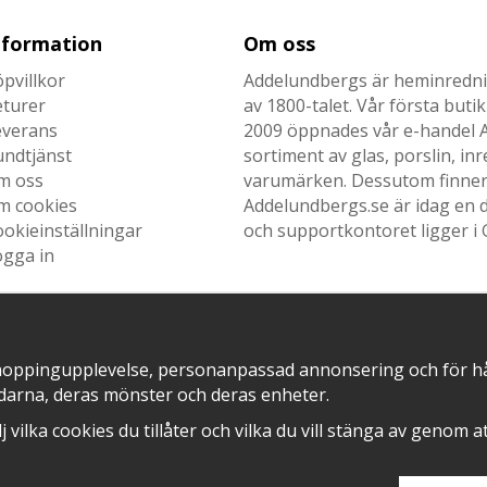
nformation
Om oss
pvillkor
Addelundbergs är heminrednin
eturer
av 1800-talet. Vår första but
everans
2009 öppnades vår e-handel Ad
undtjänst
sortiment av glas, porslin, i
m oss
varumärken. Dessutom finner n
m cookies
Addelundbergs.se är idag en d
okieinställningar
och supportkontoret ligger i 
ogga in
hoppingupplevelse, personanpassad annonsering och för hålla
SNABB LEVERANS MED
EN DEL AV
darna, deras mönster och deras enheter.
älj vilka cookies du tillåter och vilka du vill stänga av genom 