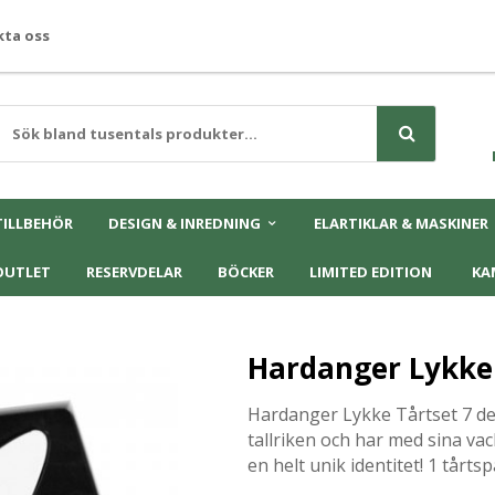
ta oss
TILLBEHÖR
DESIGN & INREDNING
ELARTIKLAR & MASKINER
OUTLET
RESERVDELAR
BÖCKER
LIMITED EDITION
KA
Hardanger Lykke 
Hardanger Lykke Tårtset 7 del
tallriken och har med sina va
en helt unik identitet! 1 tårtsp