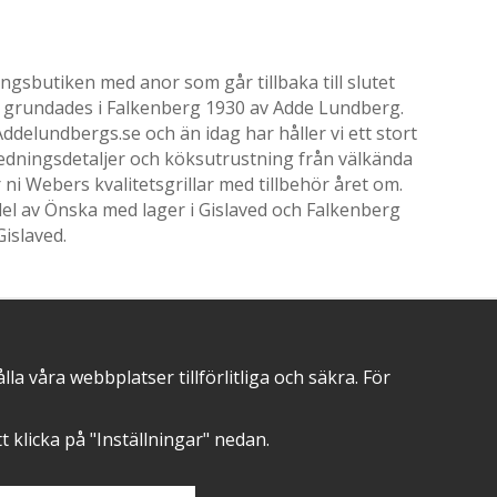
gsbutiken med anor som går tillbaka till slutet
ik grundades i Falkenberg 1930 av Adde Lundberg.
delundbergs.se och än idag har håller vi ett stort
nredningsdetaljer och köksutrustning från välkända
i Webers kvalitetsgrillar med tillbehör året om.
el av Önska med lager i Gislaved och Falkenberg
Gislaved.
 våra webbplatser tillförlitliga och säkra. För
POSITIVA OMDÖMEN PÅ
att klicka på "Inställningar" nedan.