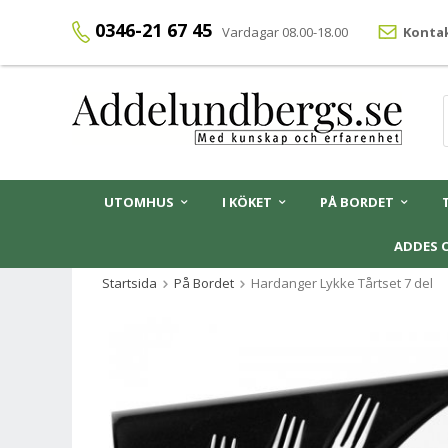
0346-21 67 45
Vardagar 08.00-18.00
Kontak
UTOMHUS
I KÖKET
PÅ BORDET
ADDES 
Startsida
På Bordet
Hardanger Lykke Tårtset 7 del