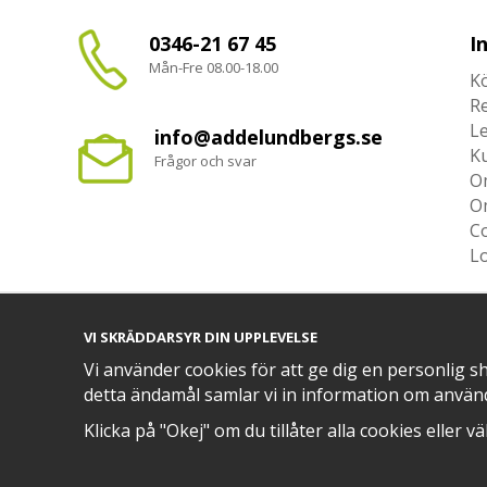
0346-21 67 45
I
Mån-Fre 08.00-18.00
Kö
R
L
info@addelundbergs.se
K
Frågor och svar
O
O
Co
L
VI SKRÄDDARSYR DIN UPPLEVELSE
Vi använder cookies för att ge dig en personlig s
TRYGG BETALNING MED​
detta ändamål samlar vi in information om använ
Klicka på "Okej" om du tillåter alla cookies eller v