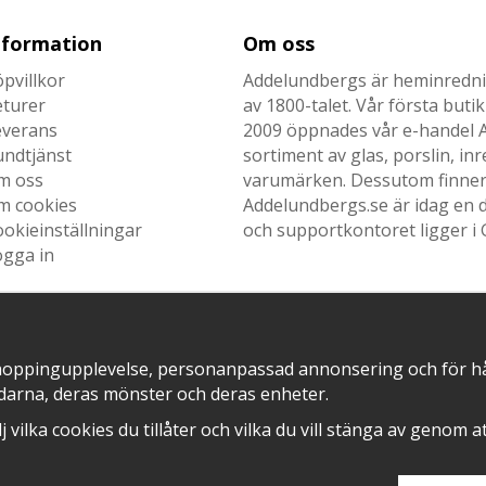
nformation
Om oss
pvillkor
Addelundbergs är heminrednin
eturer
av 1800-talet. Vår första but
everans
2009 öppnades vår e-handel Ad
undtjänst
sortiment av glas, porslin, i
m oss
varumärken. Dessutom finner n
m cookies
Addelundbergs.se är idag en d
okieinställningar
och supportkontoret ligger i 
ogga in
hoppingupplevelse, personanpassad annonsering och för hålla
SNABB LEVERANS MED
EN DEL AV
darna, deras mönster och deras enheter.
älj vilka cookies du tillåter och vilka du vill stänga av genom 