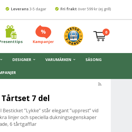
Leverans
3-5 dagar
Fri frakt
över 599 kr (ej grill)
0
Presenttips
Kampanjer
DESIGNER
VARUMÄRKEN
SÄSONG
MPANJER
Tårtset 7 del
 Besticket ”Lykke” står elegant ”upprest” vid
ckra linjer och speciella dukningsegenskaper
ade, 6 tårtgafflar