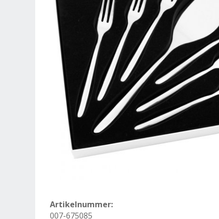
Artikelnummer:
007-675085