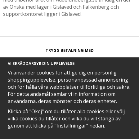
av Önska med lager i Gislaved och Falkenberg och
supportkontoret ligger i Gislaved.
TRYGG BETALNING MED​
VI SKRÄDDARSYR DIN UPPLEVELSE
Vi använder cookies för att ge dig en personlig
shoppingupplevelse, personanpassad annonsering
och för hålla våra webbplatser tillförlitliga och säkra.
SNABB LEVERANS MED
För detta ändamål samlar vi in information om
användarna, deras mönster och deras enheter.
Klicka på "Okej" om du tillåter alla cookies eller välj
vilka cookies du tillåter och vilka du vill stänga av
EN DEL AV
genom att klicka på "Inställningar" nedan.