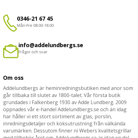
0346-21 67 45
Mån-Fre 08.00-18.00
info@addelundbergs.se
Frågor och svar
Om oss
Addelundbergs är heminredningsbutiken med anor som
går tillbaka till slutet av 1800-talet. Vår första butik
grundades i Falkenberg 1930 av Adde Lundberg. 2009
öppnades vår e-handel Addelundbergs.se och än idag
har håller vi ett stort sortiment av glas, porslin,
inredningsdetaljer och köksutrustning från välkända
varumärken. Dessutom finner ni Webers kvalitetsgrillar
med tillbehör året om. Addelundbergs.se är idag en del