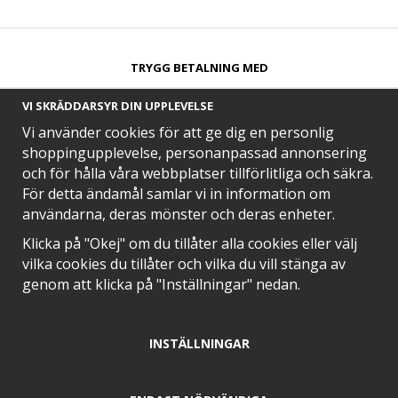
TRYGG BETALNING MED​
VI SKRÄDDARSYR DIN UPPLEVELSE
Vi använder cookies för att ge dig en personlig
shoppingupplevelse, personanpassad annonsering
och för hålla våra webbplatser tillförlitliga och säkra.
SNABB LEVERANS MED
För detta ändamål samlar vi in information om
användarna, deras mönster och deras enheter.
Klicka på "Okej" om du tillåter alla cookies eller välj
vilka cookies du tillåter och vilka du vill stänga av
EN DEL AV
genom att klicka på "Inställningar" nedan.
INSTÄLLNINGAR
POSITIVA OMDÖMEN PÅ