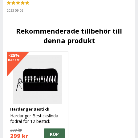
2023-09-06
Rekommenderade tillbehör till
denna produkt
-25%
Rabatt
Hardanger Bestikk
Hardanger Bestickslinda
fodral för 12 bestick
399 kr
KÖP
299 kr