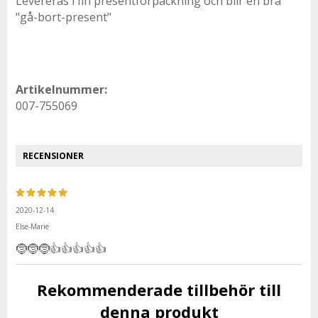
Levereras i fin presentförpackning och blir en bra
"gå-bort-present"
Artikelnummer:
007-755069
RECENSIONER
2020-12-14
Else-Marie
🤶🤶🤶👍👍👍👍👍
Rekommenderade tillbehör till
denna produkt