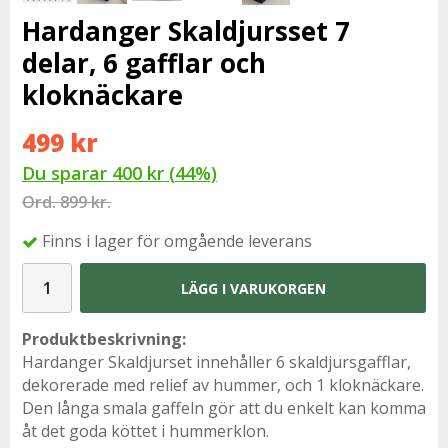
Hardanger Skaldjursset 7
delar, 6 gafflar och
kloknäckare
499 kr
Du sparar
400 kr
(
44
%)
Ord.
899 kr.
Finns i lager för omgående leverans
LÄGG I VARUKORGEN
Produktbeskrivning:
Hardanger Skaldjurset innehåller 6 skaldjursgafflar,
dekorerade med relief av hummer, och 1 kloknäckare.
Den långa smala gaffeln gör att du enkelt kan komma
åt det goda köttet i hummerklon.