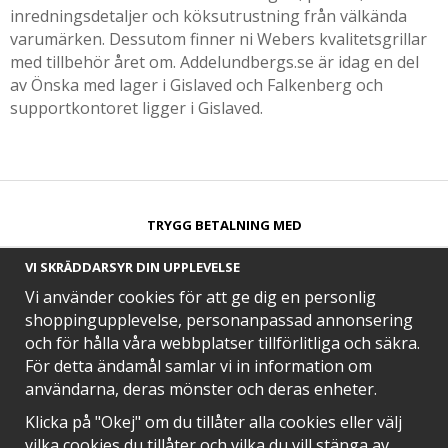
inredningsdetaljer och köksutrustning från välkända
varumärken. Dessutom finner ni Webers kvalitetsgrillar
med tillbehör året om. Addelundbergs.se är idag en del
av Önska med lager i Gislaved och Falkenberg och
supportkontoret ligger i Gislaved.
TRYGG BETALNING MED​
VI SKRÄDDARSYR DIN UPPLEVELSE
Vi använder cookies för att ge dig en personlig
shoppingupplevelse, personanpassad annonsering
och för hålla våra webbplatser tillförlitliga och säkra.
SNABB LEVERANS MED
För detta ändamål samlar vi in information om
användarna, deras mönster och deras enheter.
Klicka på "Okej" om du tillåter alla cookies eller välj
vilka cookies du tillåter och vilka du vill stänga av