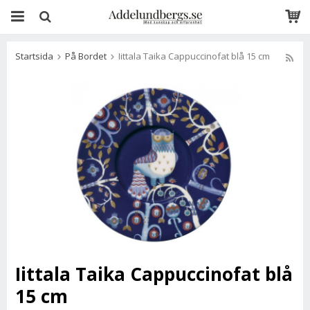
Startsida
På Bordet
Iittala Taika Cappuccinofat blå 15 cm
Iittala Taika Cappuccinofat blå
15 cm