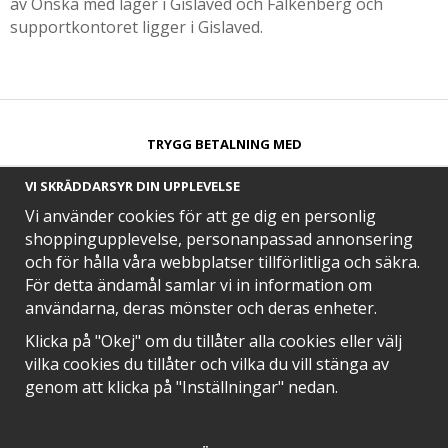
av Önska med lager i Gislaved och Falkenberg och
supportkontoret ligger i Gislaved.
TRYGG BETALNING MED​
VI SKRÄDDARSYR DIN UPPLEVELSE
Vi använder cookies för att ge dig en personlig
shoppingupplevelse, personanpassad annonsering
och för hålla våra webbplatser tillförlitliga och säkra.
SNABB LEVERANS MED
För detta ändamål samlar vi in information om
användarna, deras mönster och deras enheter.
Klicka på "Okej" om du tillåter alla cookies eller välj
vilka cookies du tillåter och vilka du vill stänga av
EN DEL AV
genom att klicka på "Inställningar" nedan.