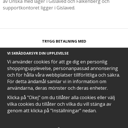
av Önska med lager i Gislaved och Falkenberg och
supportkontoret ligger i Gislaved.
TRYGG BETALNING MED​
VI SKRÄDDARSYR DIN UPPLEVELSE
Vi använder cookies för att ge dig en personlig
shoppingupplevelse, personanpassad annonsering
och för hålla våra webbplatser tillförlitliga och säkra.
SNABB LEVERANS MED
För detta ändamål samlar vi in information om
användarna, deras mönster och deras enheter.
Klicka på "Okej" om du tillåter alla cookies eller välj
vilka cookies du tillåter och vilka du vill stänga av
EN DEL AV
genom att klicka på "Inställningar" nedan.