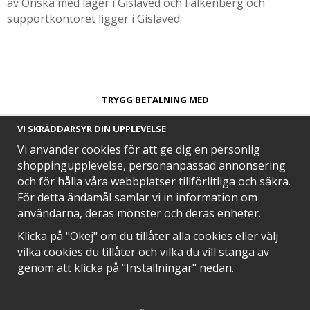
av Önska med lager i Gislaved och Falkenberg och
supportkontoret ligger i Gislaved.
TRYGG BETALNING MED​
VI SKRÄDDARSYR DIN UPPLEVELSE
Vi använder cookies för att ge dig en personlig
shoppingupplevelse, personanpassad annonsering
och för hålla våra webbplatser tillförlitliga och säkra.
SNABB LEVERANS MED
För detta ändamål samlar vi in information om
användarna, deras mönster och deras enheter.
Klicka på "Okej" om du tillåter alla cookies eller välj
vilka cookies du tillåter och vilka du vill stänga av
EN DEL AV
genom att klicka på "Inställningar" nedan.