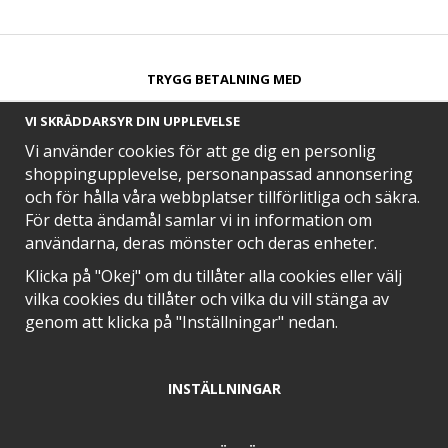
TRYGG BETALNING MED​
VI SKRÄDDARSYR DIN UPPLEVELSE
Vi använder cookies för att ge dig en personlig
shoppingupplevelse, personanpassad annonsering
och för hålla våra webbplatser tillförlitliga och säkra.
SNABB LEVERANS MED
För detta ändamål samlar vi in information om
användarna, deras mönster och deras enheter.
Klicka på "Okej" om du tillåter alla cookies eller välj
vilka cookies du tillåter och vilka du vill stänga av
EN DEL AV
genom att klicka på "Inställningar" nedan.
INSTÄLLNINGAR
POSITIVA OMDÖMEN PÅ