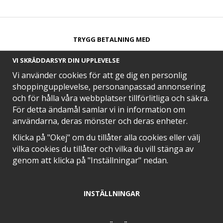
TRYGG BETALNING MED​
VI SKRÄDDARSYR DIN UPPLEVELSE
Vi använder cookies för att ge dig en personlig
shoppingupplevelse, personanpassad annonsering
och för hålla våra webbplatser tillförlitliga och säkra.
SNABB LEVERANS MED
För detta ändamål samlar vi in information om
användarna, deras mönster och deras enheter.
Klicka på "Okej" om du tillåter alla cookies eller välj
vilka cookies du tillåter och vilka du vill stänga av
EN DEL AV
genom att klicka på "Inställningar" nedan.
INSTÄLLNINGAR
POSITIVA OMDÖMEN PÅ