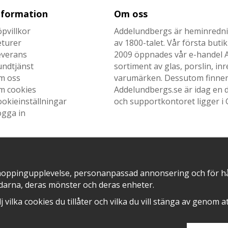
nformation
Om oss
pvillkor
Addelundbergs är heminrednin
eturer
av 1800-talet. Vår första but
everans
2009 öppnades vår e-handel Ad
undtjänst
sortiment av glas, porslin, i
m oss
varumärken. Dessutom finner n
m cookies
Addelundbergs.se är idag en d
okieinställningar
och supportkontoret ligger i 
ogga in
SNABB LEVERANS MED
EN DEL AV
hoppingupplevelse, personanpassad annonsering och för hålla
darna, deras mönster och deras enheter.
älj vilka cookies du tillåter och vilka du vill stänga av genom 