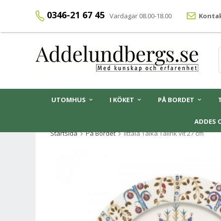
0346-21 67 45
Vardagar 08.00-18.00
Kontak
UTOMHUS
I KÖKET
PÅ BORDET
ADDES 
Startsida
På Bordet
Iittala Taika Tallrik vit 27 cm