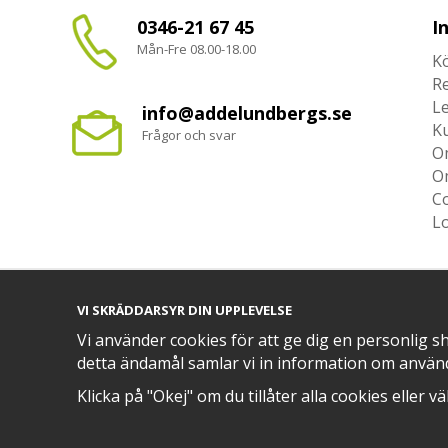
0346-21 67 45
I
Mån-Fre 08.00-18.00
Kö
R
L
info@addelundbergs.se
K
Frågor och svar
O
O
Co
L
VI SKRÄDDARSYR DIN UPPLEVELSE
TRYGG BETALNING MED​
Vi använder cookies för att ge dig en personlig s
detta ändamål samlar vi in information om använ
Klicka på "Okej" om du tillåter alla cookies eller v