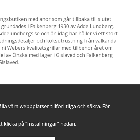
gsbutiken med anor som går tillbaka till slutet
ik grundades i Falkenberg 1930 av Adde Lundberg.
delundbergs.se och än idag har håller vi ett stort
nredningsdetaljer och köksutrustning från välkända
i Webers kvalitetsgrillar med tillbehör året om.
el av Önska med lager i Gislaved och Falkenberg
Gislaved.
POSITIVA OMDÖMEN PÅ
 våra webbplatser tillförlitliga och säkra. För
att klicka på "Inställningar" nedan.