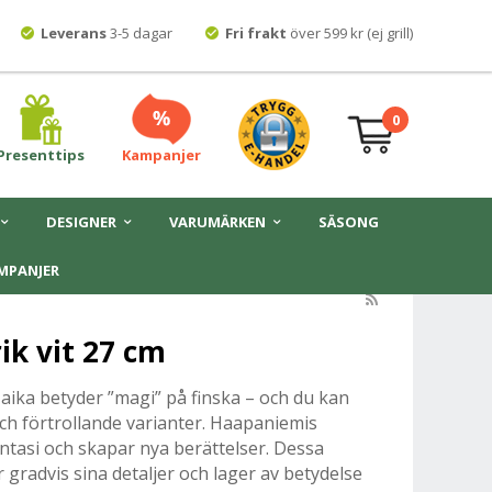
Leverans
3-5 dagar
Fri frakt
över 599 kr (ej grill)
0
Presenttips
Kampanjer
DESIGNER
VARUMÄRKEN
SÄSONG
MPANJER
rik vit 27 cm
m Taika betyder ”magi” på finska – och du kan
ch förtrollande varianter. Haapaniemis
fantasi och skapar nya berättelser. Dessa
 gradvis sina detaljer och lager av betydelse