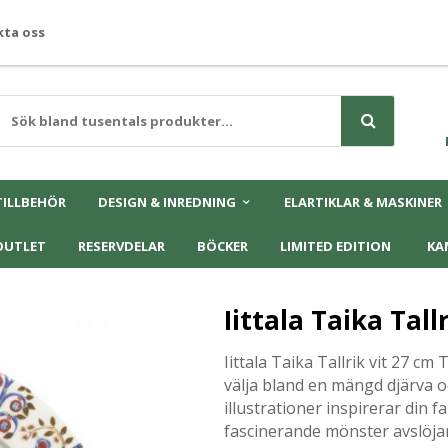
ta oss
TILLBEHÖR
DESIGN & INREDNING
ELARTIKLAR & MASKINER
OUTLET
RESERVDELAR
BÖCKER
LIMITED EDITION
KA
Iittala Taika Tall
Iittala Taika Tallrik vit 27 c
välja bland en mängd djärva o
illustrationer inspirerar din 
fascinerande mönster avslöjar