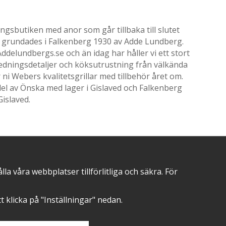
gsbutiken med anor som går tillbaka till slutet
ik grundades i Falkenberg 1930 av Adde Lundberg.
delundbergs.se och än idag har håller vi ett stort
nredningsdetaljer och köksutrustning från välkända
i Webers kvalitetsgrillar med tillbehör året om.
el av Önska med lager i Gislaved och Falkenberg
Gislaved.
POSITIVA OMDÖMEN PÅ
 våra webbplatser tillförlitliga och säkra. För
att klicka på "Inställningar" nedan.