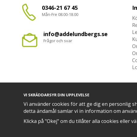
0346-21 67 45
I
Mån-Fre 08.00-18.00
Kö
R
L
info@addelundbergs.se
K
Frågor och svar
O
O
Co
L
VI SKRÄDDARSYR DIN UPPLEVELSE
TRYGG BETALNING MED​
Vi använder cookies för att ge dig en personlig s
detta ändamål samlar vi in information om använ
Klicka på "Okej" om du tillåter alla cookies eller v