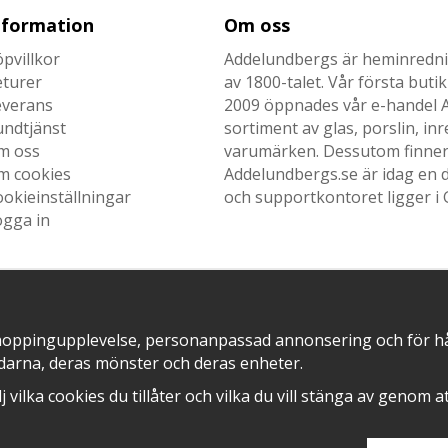
nformation
Om oss
pvillkor
Addelundbergs är heminrednin
eturer
av 1800-talet. Vår första but
everans
2009 öppnades vår e-handel Ad
undtjänst
sortiment av glas, porslin, i
m oss
varumärken. Dessutom finner n
m cookies
Addelundbergs.se är idag en d
okieinställningar
och supportkontoret ligger i 
ogga in
SNABB LEVERANS MED
EN DEL AV
hoppingupplevelse, personanpassad annonsering och för hålla
darna, deras mönster och deras enheter.
älj vilka cookies du tillåter och vilka du vill stänga av genom 