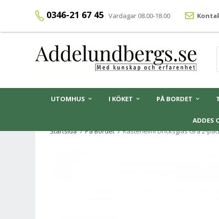
0346-21 67 45
Vardagar 08.00-18.00
Kontak
UTOMHUS
I KÖKET
PÅ BORDET
ADDES 
Startsida
På Bordet
Kastehelmi Dricksglas Grå 2-pac