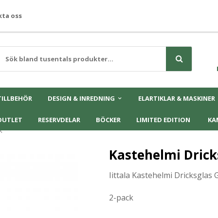
ta oss
TILLBEHÖR
DESIGN & INREDNING
ELARTIKLAR & MASKINER
OUTLET
RESERVDELAR
BÖCKER
LIMITED EDITION
KA
k
Kastehelmi Drick
Iittala Kastehelmi Dricksglas G
2-pack