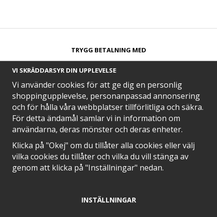
TRYGG BETALNING MED​
VI SKRÄDDARSYR DIN UPPLEVELSE
Vi använder cookies för att ge dig en personlig
shoppingupplevelse, personanpassad annonsering
och för hålla våra webbplatser tillförlitliga och säkra.
SNABB LEVERANS MED
För detta ändamål samlar vi in information om
användarna, deras mönster och deras enheter.
Klicka på "Okej" om du tillåter alla cookies eller välj
vilka cookies du tillåter och vilka du vill stänga av
EN DEL AV
genom att klicka på "Inställningar" nedan.
INSTÄLLNINGAR
POSITIVA OMDÖMEN PÅ