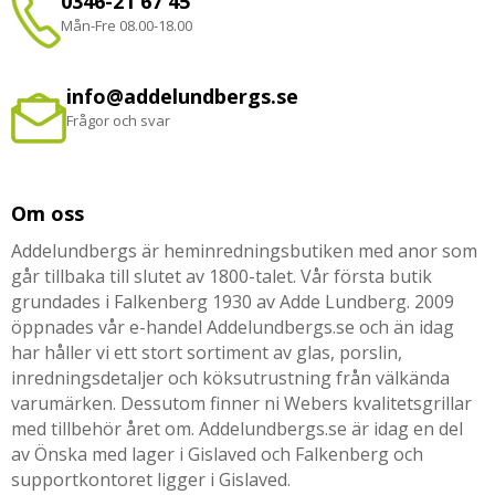
0346-21 67 45
Mån-Fre 08.00-18.00
info@addelundbergs.se
Frågor och svar
Om oss
Addelundbergs är heminredningsbutiken med anor som
går tillbaka till slutet av 1800-talet. Vår första butik
grundades i Falkenberg 1930 av Adde Lundberg. 2009
öppnades vår e-handel Addelundbergs.se och än idag
har håller vi ett stort sortiment av glas, porslin,
inredningsdetaljer och köksutrustning från välkända
varumärken. Dessutom finner ni Webers kvalitetsgrillar
med tillbehör året om. Addelundbergs.se är idag en del
av Önska med lager i Gislaved och Falkenberg och
supportkontoret ligger i Gislaved.