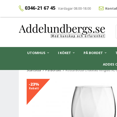
0346-21 67 45
Vardagar 08.00-18.00
Kontak
UTOMHUS
I KÖKET
PÅ BORDET
ADDES 
Startsida
På Bordet
Kosta Boda Chateau Vinglas XL 61 
-23%
Rabatt