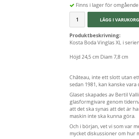
Finns i lager för omgående
LÄGG I VARUKOR
Produktbeskrivning:
Kosta Boda Vinglas XL i serien 
Höjd 24,5 cm Diam 7,8 cm
Château, inte ett slott utan et
sedan 1981, kan kanske vara d
Glaset skapades av Bertil Val
glasformgivare genom tiderna
att det ska synas att det är h
maskin inte ska kunna göra.
Och i början, vet vi som var m
mycket diskussioner om hur myc