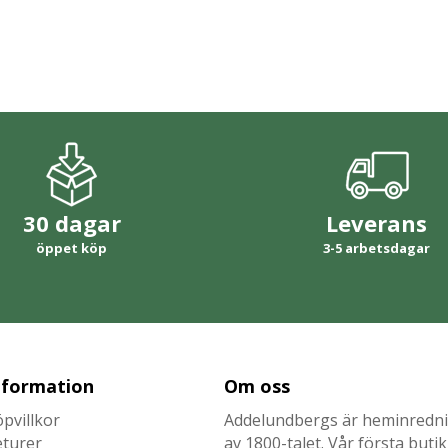
30 dagar
Leverans
öppet köp
3-5 arbetsdagar
nformation
Om oss
pvillkor
Addelundbergs är heminrednin
eturer
av 1800-talet. Vår första but