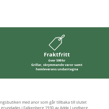
Fraktfritt
över 599 kr
Grillar, skrymmande varor samt
hemleverans undantagna
gsbutiken med anor som går tillbaka till slutet
ik grundades i Falkenberg 1930 av Adde Lundberg.