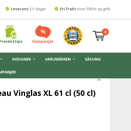
Leverans
3-5 dagar
Fri frakt
över 599 kr (ej grill)
0
Presenttips
Kampanjer
DESIGNER
VARUMÄRKEN
SÄSONG
MPANJER
u Vinglas XL 61 cl (50 cl)