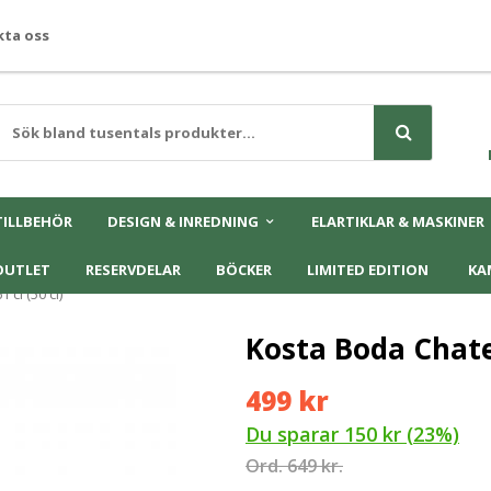
ta oss
TILLBEHÖR
DESIGN & INREDNING
ELARTIKLAR & MASKINER
OUTLET
RESERVDELAR
BÖCKER
LIMITED EDITION
KA
cl (50 cl)
Kosta Boda Chatea
499 kr
Du sparar
150 kr
(
23
%)
Ord.
649 kr.