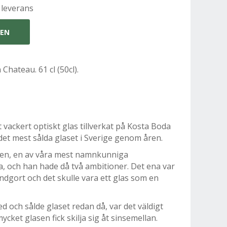
 leverans
GEN
Chateau. 61 cl (50cl).
t vackert optiskt glas tillverkat på Kosta Boda
et mest sålda glaset i Sverige genom åren.
lien, en av våra mest namnkunniga
, och han hade då två ambitioner. Det ena var
andgort och det skulle vara ett glas som en
ed och sålde glaset redan då, var det väldigt
ket glasen fick skilja sig åt sinsemellan.