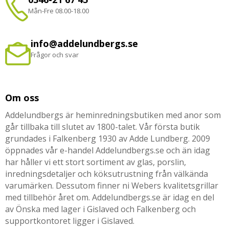
Mån-Fre 08.00-18.00
info@addelundbergs.se
Frågor och svar
Om oss
Addelundbergs är heminredningsbutiken med anor som
går tillbaka till slutet av 1800-talet. Vår första butik
grundades i Falkenberg 1930 av Adde Lundberg. 2009
öppnades vår e-handel Addelundbergs.se och än idag
har håller vi ett stort sortiment av glas, porslin,
inredningsdetaljer och köksutrustning från välkända
varumärken. Dessutom finner ni Webers kvalitetsgrillar
med tillbehör året om. Addelundbergs.se är idag en del
av Önska med lager i Gislaved och Falkenberg och
supportkontoret ligger i Gislaved.