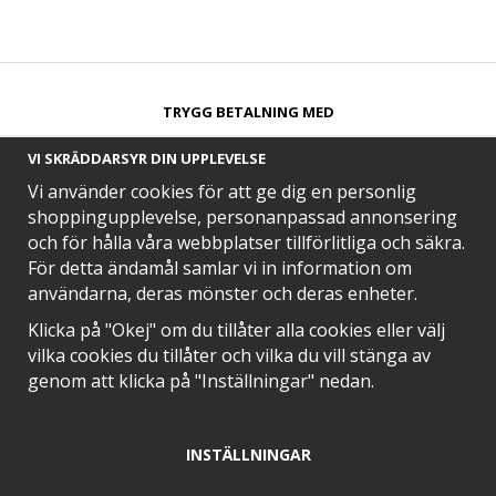
TRYGG BETALNING MED​
VI SKRÄDDARSYR DIN UPPLEVELSE
Vi använder cookies för att ge dig en personlig
shoppingupplevelse, personanpassad annonsering
och för hålla våra webbplatser tillförlitliga och säkra.
SNABB LEVERANS MED
För detta ändamål samlar vi in information om
användarna, deras mönster och deras enheter.
Klicka på "Okej" om du tillåter alla cookies eller välj
vilka cookies du tillåter och vilka du vill stänga av
EN DEL AV
genom att klicka på "Inställningar" nedan.
INSTÄLLNINGAR
POSITIVA OMDÖMEN PÅ