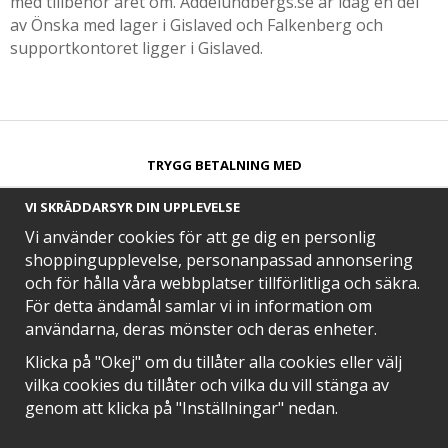
med tillbehör året om. Addelundbergs.se är idag en del
av Önska med lager i Gislaved och Falkenberg och
supportkontoret ligger i Gislaved.
TRYGG BETALNING MED​
VI SKRÄDDARSYR DIN UPPLEVELSE
Vi använder cookies för att ge dig en personlig
shoppingupplevelse, personanpassad annonsering
och för hålla våra webbplatser tillförlitliga och säkra.
SNABB LEVERANS MED
För detta ändamål samlar vi in information om
användarna, deras mönster och deras enheter.
Klicka på "Okej" om du tillåter alla cookies eller välj
vilka cookies du tillåter och vilka du vill stänga av
EN DEL AV
genom att klicka på "Inställningar" nedan.