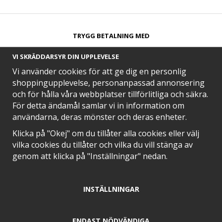
TRYGG BETALNING MED​
VI SKRÄDDARSYR DIN UPPLEVELSE
Vi använder cookies för att ge dig en personlig
shoppingupplevelse, personanpassad annonsering
och för hålla våra webbplatser tillförlitliga och säkra.
SNABB LEVERANS MED
För detta ändamål samlar vi in information om
användarna, deras mönster och deras enheter.
Klicka på "Okej" om du tillåter alla cookies eller välj
vilka cookies du tillåter och vilka du vill stänga av
EN DEL AV
genom att klicka på "Inställningar" nedan.
INSTÄLLNINGAR
POSITIVA OMDÖMEN PÅ
ENDAST NÖDVÄNDIGA