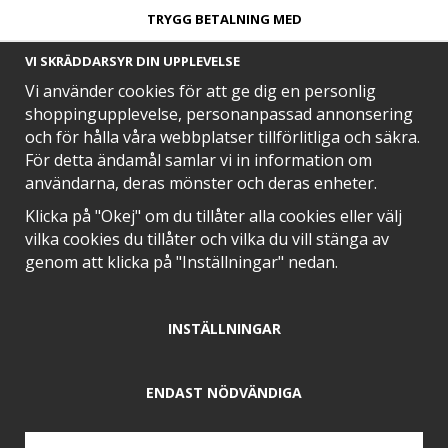
TRYGG BETALNING MED​
VI SKRÄDDARSYR DIN UPPLEVELSE
Vi använder cookies för att ge dig en personlig
shoppingupplevelse, personanpassad annonsering
och för hålla våra webbplatser tillförlitliga och säkra.
SNABB LEVERANS MED
För detta ändamål samlar vi in information om
användarna, deras mönster och deras enheter.
Klicka på "Okej" om du tillåter alla cookies eller välj
vilka cookies du tillåter och vilka du vill stänga av
EN DEL AV
genom att klicka på "Inställningar" nedan.
INSTÄLLNINGAR
POSITIVA OMDÖMEN PÅ
ENDAST NÖDVÄNDIGA