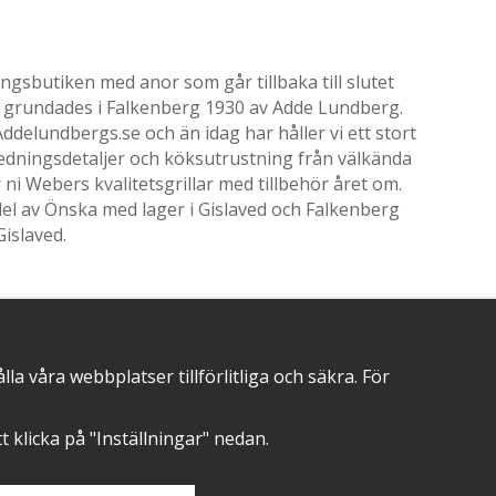
gsbutiken med anor som går tillbaka till slutet
ik grundades i Falkenberg 1930 av Adde Lundberg.
delundbergs.se och än idag har håller vi ett stort
nredningsdetaljer och köksutrustning från välkända
i Webers kvalitetsgrillar med tillbehör året om.
el av Önska med lager i Gislaved och Falkenberg
Gislaved.
 våra webbplatser tillförlitliga och säkra. För
POSITIVA OMDÖMEN PÅ
att klicka på "Inställningar" nedan.