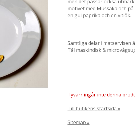
men det passar också utmärkt t
motivet med Mussaka och på d
en gul paprika och en vitlök.
Samtliga delar i matservisen är
Tål maskindisk & microvågsu
Tyvärr ingår inte denna produkt
Till butikens startsida »
Sitemap »