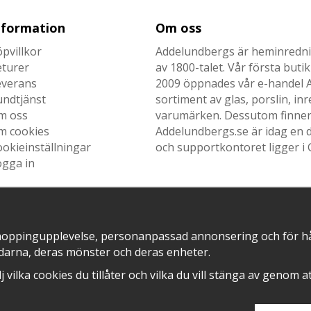
nformation
Om oss
pvillkor
Addelundbergs är heminrednin
eturer
av 1800-talet. Vår första but
everans
2009 öppnades vår e-handel Ad
undtjänst
sortiment av glas, porslin, i
m oss
varumärken. Dessutom finner n
m cookies
Addelundbergs.se är idag en d
okieinställningar
och supportkontoret ligger i 
ogga in
hoppingupplevelse, personanpassad annonsering och för hålla
SNABB LEVERANS MED
EN DEL AV
darna, deras mönster och deras enheter.
älj vilka cookies du tillåter och vilka du vill stänga av genom 