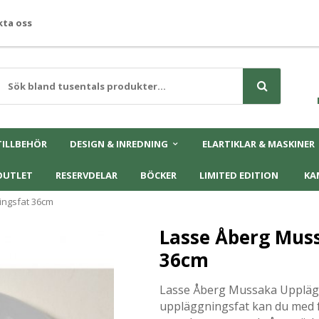
ta oss
TILLBEHÖR
DESIGN & INREDNING
ELARTIKLAR & MASKINER
OUTLET
RESERVDELAR
BÖCKER
LIMITED EDITION
KA
ingsfat 36cm
Lasse Åberg Mus
36cm
Lasse Åberg Mussaka Upplägg
uppläggningsfat kan du med fö