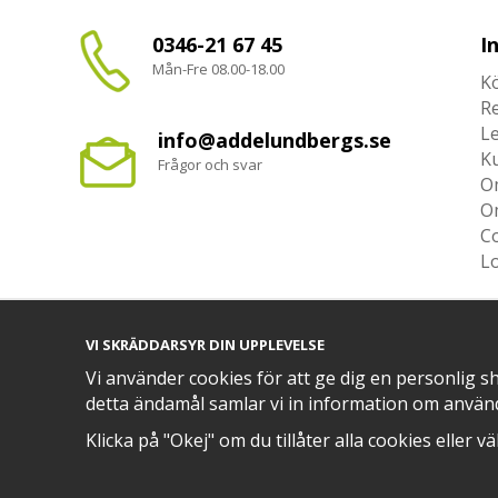
0346-21 67 45
I
Mån-Fre 08.00-18.00
Kö
R
L
info@addelundbergs.se
K
Frågor och svar
O
O
Co
L
VI SKRÄDDARSYR DIN UPPLEVELSE
Vi använder cookies för att ge dig en personlig s
TRYGG BETALNING MED​
detta ändamål samlar vi in information om använ
Klicka på "Okej" om du tillåter alla cookies eller v