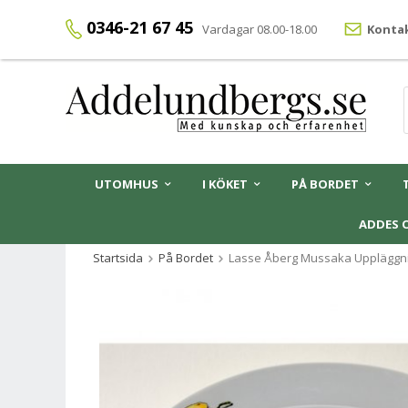
0346-21 67 45
Vardagar 08.00-18.00
Kontak
UTOMHUS
I KÖKET
PÅ BORDET
ADDES 
Startsida
På Bordet
Lasse Åberg Mussaka Uppläggn