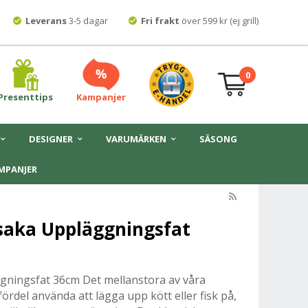
Leverans
3-5 dagar
Fri frakt
över 599 kr (ej grill)
0
Presenttips
Kampanjer
DESIGNER
VARUMÄRKEN
SÄSONG
MPANJER
saka Uppläggningsfat
ningsfat 36cm Det mellanstora av våra
rdel använda att lägga upp kött eller fisk på,