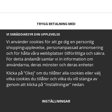
TRYGG BETALNING MED​
VI SKRÄDDARSYR DIN UPPLEVELSE
Vi använder cookies för att ge dig en personlig
shoppingupplevelse, personanpassad annonsering
och för hålla våra webbplatser tillförlitliga och säkra.
SNABB LEVERANS MED
För detta ändamål samlar vi in information om
användarna, deras mönster och deras enheter.
Klicka på "Okej" om du tillåter alla cookies eller välj
vilka cookies du tillåter och vilka du vill stänga av
EN DEL AV
genom att klicka på "Inställningar" nedan.
INSTÄLLNINGAR
POSITIVA OMDÖMEN PÅ