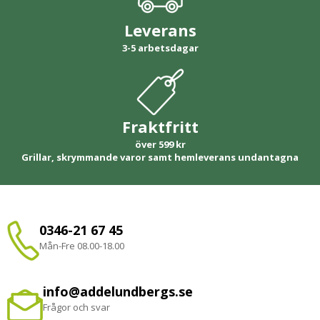
Leverans
3-5 arbetsdagar
Fraktfritt
över 599 kr
Grillar, skrymmande varor samt hemleverans undantagna
0346-21 67 45
Mån-Fre 08.00-18.00
info@addelundbergs.se
Frågor och svar