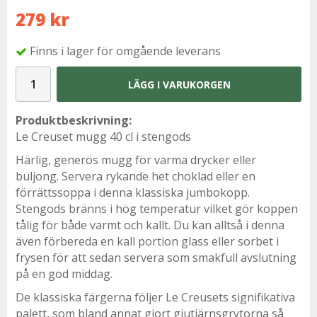
279 kr
Finns i lager för omgående leverans
LÄGG I VARUKORGEN
Produktbeskrivning:
Le Creuset mugg 40 cl i stengods
Härlig, generös mugg för varma drycker eller
buljong. Servera rykande het choklad eller en
förrättssoppa i denna klassiska jumbokopp.
Stengods bränns i hög temperatur vilket gör koppen
tålig för både varmt och kallt. Du kan alltså i denna
även förbereda en kall portion glass eller sorbet i
frysen för att sedan servera som smakfull avslutning
på en god middag.
De klassiska färgerna följer Le Creusets signifikativa
palett, som bland annat gjort gjutjärnsgrytorna så