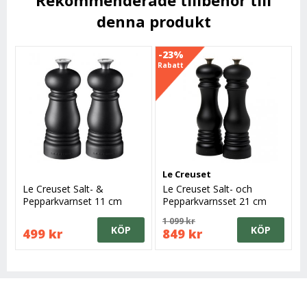
Rekommenderade tillbehör till
denna produkt
-23%
Rabatt
Le Creuset
Le Creuset Salt- &
Le Creuset Salt- och
Pepparkvarnset 11 cm
Pepparkvarnsset 21 cm
matt svart
Matt svart, 2-pack
1 099 kr
KÖP
KÖP
499 kr
849 kr