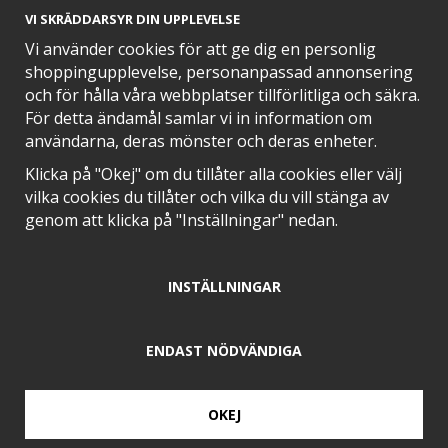
VI SKRÄDDARSYR DIN UPPLEVELSE
Vi använder cookies för att ge dig en personlig
shoppingupplevelse, personanpassad annonsering
och för hålla våra webbplatser tillförlitliga och säkra.
SNABB LEVERANS MED
För detta ändamål samlar vi in information om
användarna, deras mönster och deras enheter.
Klicka på "Okej" om du tillåter alla cookies eller välj
vilka cookies du tillåter och vilka du vill stänga av
EN DEL AV
genom att klicka på "Inställningar" nedan.
INSTÄLLNINGAR
POSITIVA OMDÖMEN PÅ
ENDAST NÖDVÄNDIGA
OKEJ