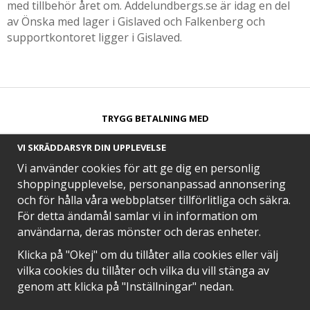
med tillbehör året om. Addelundbergs.se är idag en del
av Önska med lager i Gislaved och Falkenberg och
supportkontoret ligger i Gislaved.
TRYGG BETALNING MED​
VI SKRÄDDARSYR DIN UPPLEVELSE
Vi använder cookies för att ge dig en personlig
shoppingupplevelse, personanpassad annonsering
och för hålla våra webbplatser tillförlitliga och säkra.
SNABB LEVERANS MED
För detta ändamål samlar vi in information om
användarna, deras mönster och deras enheter.
Klicka på "Okej" om du tillåter alla cookies eller välj
vilka cookies du tillåter och vilka du vill stänga av
EN DEL AV
genom att klicka på "Inställningar" nedan.