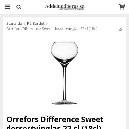
Startsida
På Bordet
Orrefors Difference Sweet dessertvinglas 22 cl (18cl)
Orrefors Difference Sweet
dessertvinglas 22 cl (18cl)