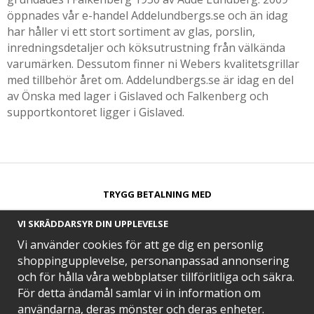
öppnades vår e-handel Addelundbergs.se och än idag
har håller vi ett stort sortiment av glas, porslin,
inredningsdetaljer och köksutrustning från välkända
varumärken. Dessutom finner ni Webers kvalitetsgrillar
med tillbehör året om. Addelundbergs.se är idag en del
av Önska med lager i Gislaved och Falkenberg och
supportkontoret ligger i Gislaved.
TRYGG BETALNING MED​
VI SKRÄDDARSYR DIN UPPLEVELSE
Vi använder cookies för att ge dig en personlig
shoppingupplevelse, personanpassad annonsering
och för hålla våra webbplatser tillförlitliga och säkra.
SNABB LEVERANS MED
För detta ändamål samlar vi in information om
användarna, deras mönster och deras enheter.