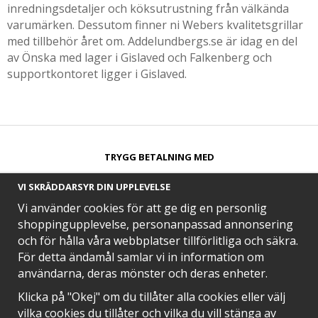
inredningsdetaljer och köksutrustning från välkända
varumärken. Dessutom finner ni Webers kvalitetsgrillar
med tillbehör året om. Addelundbergs.se är idag en del
av Önska med lager i Gislaved och Falkenberg och
supportkontoret ligger i Gislaved.
TRYGG BETALNING MED​
VI SKRÄDDARSYR DIN UPPLEVELSE
Vi använder cookies för att ge dig en personlig
shoppingupplevelse, personanpassad annonsering
och för hålla våra webbplatser tillförlitliga och säkra.
SNABB LEVERANS MED
För detta ändamål samlar vi in information om
användarna, deras mönster och deras enheter.
Klicka på "Okej" om du tillåter alla cookies eller välj
vilka cookies du tillåter och vilka du vill stänga av