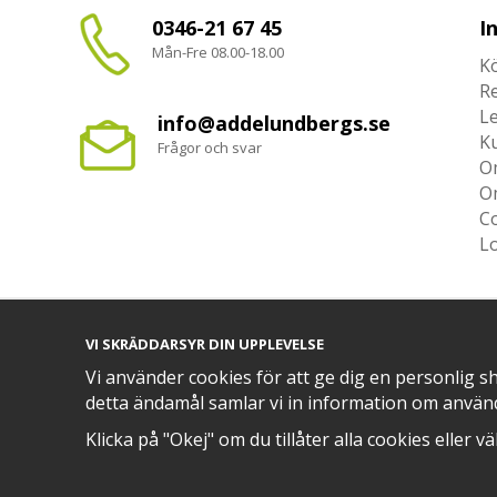
0346-21 67 45
I
Mån-Fre 08.00-18.00
Kö
R
L
info@addelundbergs.se
K
Frågor och svar
O
O
Co
L
VI SKRÄDDARSYR DIN UPPLEVELSE
TRYGG BETALNING MED​
Vi använder cookies för att ge dig en personlig s
detta ändamål samlar vi in information om använ
Klicka på "Okej" om du tillåter alla cookies eller v