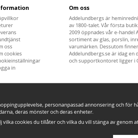
nformation
Om oss
pvillkor
Addelundbergs är heminrednin
eturer
av 1800-talet. Vår första but
everans
2009 öppnades vår e-handel Ad
undtjänst
sortiment av glas, porslin, i
m oss
varumärken. Dessutom finner n
m cookies
Addelundbergs.se är idag en d
okieinställningar
och supportkontoret ligger i 
ogga in
SNABB LEVERANS MED
EN DEL AV
hoppingupplevelse, personanpassad annonsering och för hålla
darna, deras mönster och deras enheter.
älj vilka cookies du tillåter och vilka du vill stänga av genom 