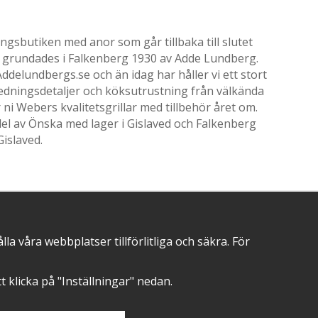
gsbutiken med anor som går tillbaka till slutet
ik grundades i Falkenberg 1930 av Adde Lundberg.
delundbergs.se och än idag har håller vi ett stort
nredningsdetaljer och köksutrustning från välkända
i Webers kvalitetsgrillar med tillbehör året om.
el av Önska med lager i Gislaved och Falkenberg
Gislaved.
POSITIVA OMDÖMEN PÅ
 våra webbplatser tillförlitliga och säkra. För
att klicka på "Inställningar" nedan.