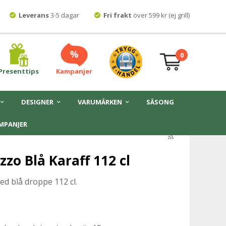
Leverans
3-5 dagar
Fri frakt
över 599 kr (ej grill)
0
Presenttips
Kampanjer
DESIGNER
VARUMÄRKEN
SÄSONG
MPANJER
zo Blå Karaff 112 cl
d blå droppe 112 cl.