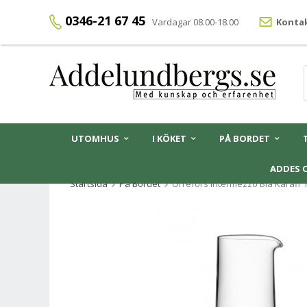
0346-21 67 45
Vardagar 08.00-18.00
Kontak
UTOMHUS
I KÖKET
PÅ BORDET
ADDES 
Startsida
På Bordet
Orrefors Intermezzo Blå Karaff 1