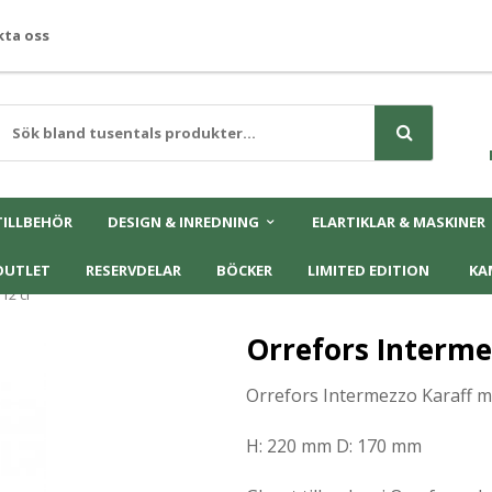
ta oss
TILLBEHÖR
DESIGN & INREDNING
ELARTIKLAR & MASKINER
OUTLET
RESERVDELAR
BÖCKER
LIMITED EDITION
KA
12 cl
Orrefors Intermez
Orrefors Intermezzo Karaff me
H: 220 mm D: 170 mm