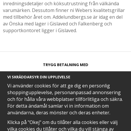
inredningsdetaljer och köksutrustning från välkända
varumärken. Dessutom finner ni Webers kvalitetsgrillar
med tillbehör året om. Addelundbergs.se är idag en del
av Önska med lager i Gislaved och Falkenberg och
supportkontoret ligger i Gislaved.
TRYGG BETALNING MED​
VI SKRÄDDARSYR DIN UPPLEVELSE
Vi använder cookies för att ge dig en personlig
shoppingupplevelse, personanpassad annonsering
och för hålla våra webbplatser tillförlitliga och säkra.
SNABB LEVERANS MED
För detta ändamål samlar vi in information om
användarna, deras mönster och deras enheter.
Klicka på "Okej" om du tillåter alla cookies eller välj
vilka cookies du tillåter och vilka du vill stänga av