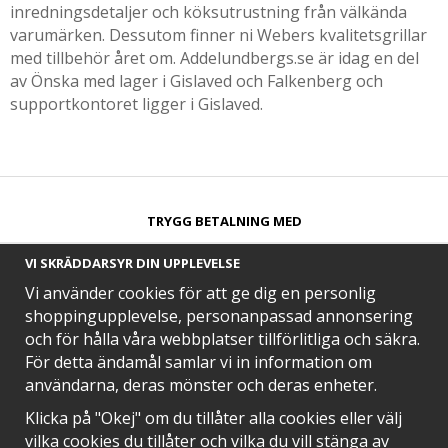
inredningsdetaljer och köksutrustning från välkända
varumärken. Dessutom finner ni Webers kvalitetsgrillar
med tillbehör året om. Addelundbergs.se är idag en del
av Önska med lager i Gislaved och Falkenberg och
supportkontoret ligger i Gislaved.
TRYGG BETALNING MED​
VI SKRÄDDARSYR DIN UPPLEVELSE
Vi använder cookies för att ge dig en personlig
shoppingupplevelse, personanpassad annonsering
och för hålla våra webbplatser tillförlitliga och säkra.
SNABB LEVERANS MED
För detta ändamål samlar vi in information om
användarna, deras mönster och deras enheter.
Klicka på "Okej" om du tillåter alla cookies eller välj
vilka cookies du tillåter och vilka du vill stänga av