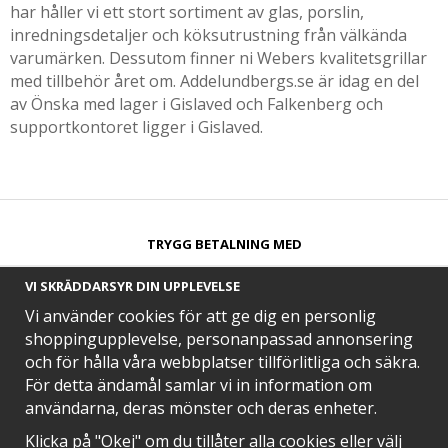
har håller vi ett stort sortiment av glas, porslin,
inredningsdetaljer och köksutrustning från välkända
varumärken. Dessutom finner ni Webers kvalitetsgrillar
med tillbehör året om. Addelundbergs.se är idag en del
av Önska med lager i Gislaved och Falkenberg och
supportkontoret ligger i Gislaved.
TRYGG BETALNING MED​
VI SKRÄDDARSYR DIN UPPLEVELSE
Vi använder cookies för att ge dig en personlig
shoppingupplevelse, personanpassad annonsering
och för hålla våra webbplatser tillförlitliga och säkra.
SNABB LEVERANS MED
För detta ändamål samlar vi in information om
användarna, deras mönster och deras enheter.
Klicka på "Okej" om du tillåter alla cookies eller välj