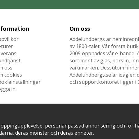
nformation
Om oss
pvillkor
Addelundbergs är heminrednin
eturer
av 1800-talet. Vår första but
everans
2009 öppnades vår e-handel Ad
undtjänst
sortiment av glas, porslin, i
m oss
varumärken. Dessutom finner n
m cookies
Addelundbergs.se är idag en d
okieinställningar
och supportkontoret ligger i 
ogga in
SNABB LEVERANS MED
EN DEL AV
hoppingupplevelse, personanpassad annonsering och för hålla
darna, deras mönster och deras enheter.