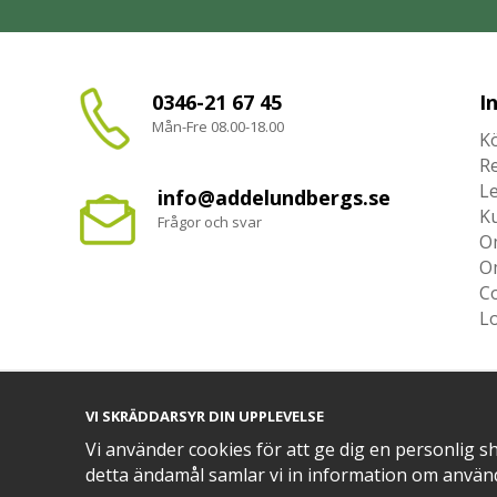
0346-21 67 45
I
Mån-Fre 08.00-18.00
Kö
R
L
info@addelundbergs.se
K
Frågor och svar
O
O
Co
L
VI SKRÄDDARSYR DIN UPPLEVELSE
TRYGG BETALNING MED​
Vi använder cookies för att ge dig en personlig s
detta ändamål samlar vi in information om använ