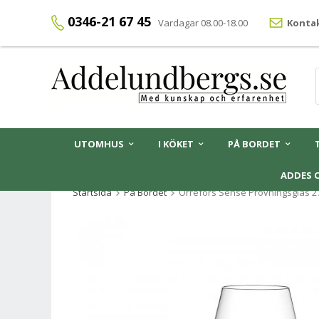
0346-21 67 45
Vardagar 08.00-18.00
Kontak
UTOMHUS
I KÖKET
PÅ BORDET
ADDES 
Startsida
På Bordet
Orrefors Sense Provningsglas 27