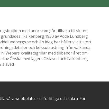
gsbutiken med anor som går tillbaka till slutet
ik grundades i Falkenberg 1930 av Adde Lundberg.
delundbergs.se och än idag har håller vi ett stort
nredningsdetaljer och köksutrustning från välkända
i Webers kvalitetsgrillar med tillbehör året om.
el av Önska med lager i Gislaved och Falkenberg
Gislaved.
POSITIVA OMDÖMEN PÅ
 våra webbplatser tillförlitliga och säkra. För