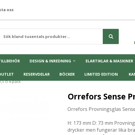
ta oss
TILLBEHÖR
DESIGN & INREDNING
ELARTIKLAR & MASKINER
OUTLET
RESERVDELAR
BÖCKER
LIMITED EDITION
KA
,5 cl 4-pack
Orrefors Sense Pr
Orrefors Provningsglas Sense 
H: 173 mm D: 73 mm Provnings
drycker men fungerar lika bra