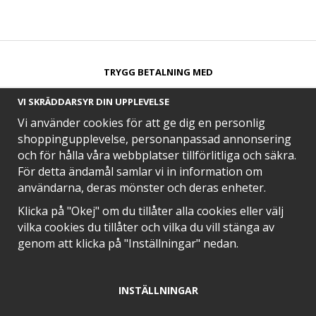
TRYGG BETALNING MED​
VI SKRÄDDARSYR DIN UPPLEVELSE
Vi använder cookies för att ge dig en personlig
shoppingupplevelse, personanpassad annonsering
och för hålla våra webbplatser tillförlitliga och säkra.
SNABB LEVERANS MED
För detta ändamål samlar vi in information om
användarna, deras mönster och deras enheter.
Klicka på "Okej" om du tillåter alla cookies eller välj
vilka cookies du tillåter och vilka du vill stänga av
EN DEL AV
genom att klicka på "Inställningar" nedan.
INSTÄLLNINGAR
POSITIVA OMDÖMEN PÅ