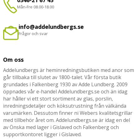
0346-21 67 45
Mån-Fre 08.00-18.00
info@addelundbergs.se
Frågor och svar
Om oss
Addelundbergs är heminredningsbutiken med anor som
går tillbaka till slutet av 1800-talet. Vår första butik
grundades i Falkenberg 1930 av Adde Lundberg. 2009
öppnades vår e-handel Addelundbergs.se och än idag
har håller vi ett stort sortiment av glas, porslin,
inredningsdetaljer och köksutrustning från välkända
varumärken. Dessutom finner ni Webers kvalitetsgrillar
med tillbehör året om. Addelundbergs.se är idag en del
av Önska med lager i Gislaved och Falkenberg och
supportkontoret ligger i Gislaved.