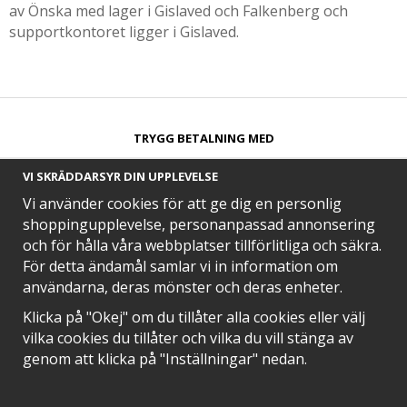
av Önska med lager i Gislaved och Falkenberg och
supportkontoret ligger i Gislaved.
TRYGG BETALNING MED​
VI SKRÄDDARSYR DIN UPPLEVELSE
Vi använder cookies för att ge dig en personlig
shoppingupplevelse, personanpassad annonsering
och för hålla våra webbplatser tillförlitliga och säkra.
SNABB LEVERANS MED
För detta ändamål samlar vi in information om
användarna, deras mönster och deras enheter.
Klicka på "Okej" om du tillåter alla cookies eller välj
vilka cookies du tillåter och vilka du vill stänga av
EN DEL AV
genom att klicka på "Inställningar" nedan.