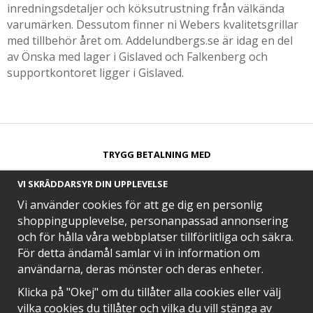
inredningsdetaljer och köksutrustning från välkända
varumärken. Dessutom finner ni Webers kvalitetsgrillar
med tillbehör året om. Addelundbergs.se är idag en del
av Önska med lager i Gislaved och Falkenberg och
supportkontoret ligger i Gislaved.
TRYGG BETALNING MED​
VI SKRÄDDARSYR DIN UPPLEVELSE
Vi använder cookies för att ge dig en personlig
shoppingupplevelse, personanpassad annonsering
och för hålla våra webbplatser tillförlitliga och säkra.
SNABB LEVERANS MED
För detta ändamål samlar vi in information om
användarna, deras mönster och deras enheter.
Klicka på "Okej" om du tillåter alla cookies eller välj
vilka cookies du tillåter och vilka du vill stänga av