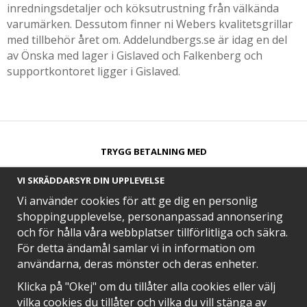
inredningsdetaljer och köksutrustning från välkända
varumärken. Dessutom finner ni Webers kvalitetsgrillar
med tillbehör året om. Addelundbergs.se är idag en del
av Önska med lager i Gislaved och Falkenberg och
supportkontoret ligger i Gislaved.
TRYGG BETALNING MED​
VI SKRÄDDARSYR DIN UPPLEVELSE
Vi använder cookies för att ge dig en personlig
shoppingupplevelse, personanpassad annonsering
och för hålla våra webbplatser tillförlitliga och säkra.
SNABB LEVERANS MED
För detta ändamål samlar vi in information om
användarna, deras mönster och deras enheter.
Klicka på "Okej" om du tillåter alla cookies eller välj
vilka cookies du tillåter och vilka du vill stänga av