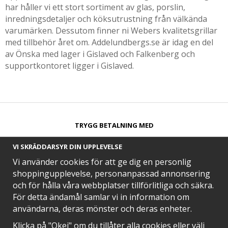
har håller vi ett stort sortiment av glas, porslin,
inredningsdetaljer och köksutrustning från välkända
varumärken. Dessutom finner ni Webers kvalitetsgrillar
med tillbehör året om. Addelundbergs.se är idag en del
av Önska med lager i Gislaved och Falkenberg och
supportkontoret ligger i Gislaved.
TRYGG BETALNING MED​
VI SKRÄDDARSYR DIN UPPLEVELSE
Vi använder cookies för att ge dig en personlig
shoppingupplevelse, personanpassad annonsering
och för hålla våra webbplatser tillförlitliga och säkra.
SNABB LEVERANS MED
För detta ändamål samlar vi in information om
användarna, deras mönster och deras enheter.
Klicka på "Okej" om du tillåter alla cookies eller välj