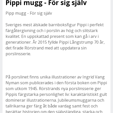
Pippi mugg - För sig själv
Pipp mugg - För sig själv
Sveriges mest älskade barnboksfigur Pippi i perfekt
färgåtergivning och i porslin av hög och slitstark
kvalitet. En uppskattad present som kan gå i arv i
generationer. År 2015 fyllde Pippi Långstrump 70 år,
det firade Rörstrand med att uppdatera sin
porslinsserie.
På porslinet finns unika illustrationer av Ingrid Vang
Nyman som publicerades i den första boken om Pippi
som utkom 1945. Rörstrands nya porslinsserie ger
Pippis färgstarka personlighet liv: karaktäristiskt gult
dominerar illustrationerna. Jubileumsmuggarna och
tallrikarna ger färg åt både vardag samt fest och
berättar historien om den självständiga, starka och