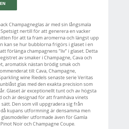
GEN
pack Champagneglas är med sin långsmala
petsigt nertill för att generera en vacker
itten för att ta fram aromerna och längst upp
kan se hur bubblorna frigörs i glaset i en
ll att förlänga champagnens ”liv” i glaset. Detta
 registret av smaker i Champagne, Cava och
et, aromatisk nästan brödig smak och
kommenderat till: Cava, Champagne,
Sparkling wine Riedels senaste serie Veritas
unblåst glas med den exakta precision som
år. Glaset är exceptionellt tunt och av högsta
d och är designad för att framhäva vinets
sätt. Den som vill uppgradera sig från
as då kupans utformning är densamma men
 glasmodeller utformade även för Gamla
s Pinot Noir och Champagne Coupe.