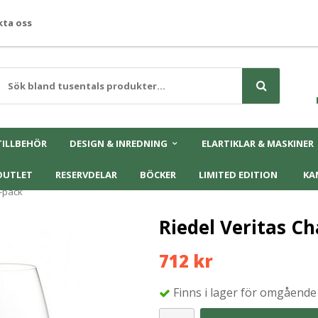
ta oss
TILLBEHÖR
DESIGN & INREDNING
ELARTIKLAR & MASKINER
OUTLET
RESERVDELAR
BÖCKER
LIMITED EDITION
KA
-pack
Riedel Veritas C
712 kr
Finns i lager för omgående