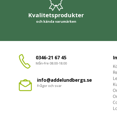
Kvalitetsprodukter
och kända varumärken
0346-21 67 45
I
Mån-Fre 08.00-18.00
Kö
R
L
info@addelundbergs.se
K
Frågor och svar
O
O
Co
L