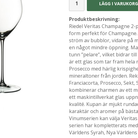
LÄGG I VARUKOR
Produktbeskrivning:
Riedel Veritas Champagne 2-
form perfekt för Champagne. S
ström av bubblor, vidare på m
en något mindre öppning. Man 
tunn ”pelare”, vilket bidrar ti
är ett glas som tar fram hela
Prosecco med härlig krispigh
mineraltoner från jorden. Re
Franciacorta, Prosecco, Sekt, 
kombinerar charmen av ett m
ett maskintillverkat glas uppn
kvalité. Kupan är mjukt runda
karaktär och aromer på bästa 
Vinumserien kan välja Verit
serien har kompletterats med
Världens Syrah, Nya Världen