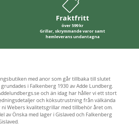
Fraktfritt
över 599 kr
Grillar, skrymmande varor samt
hemleverans undantagna
gsbutiken med anor som går tillbaka till slutet
ik grundades i Falkenberg 1930 av Adde Lundberg.
delundbergs.se och än idag har håller vi ett stort
nredningsdetaljer och köksutrustning från välkända
i Webers kvalitetsgrillar med tillbehör året om.
el av Önska med lager i Gislaved och Falkenberg
Gislaved.