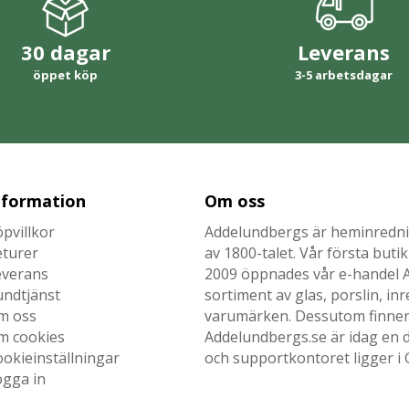
30 dagar
Leverans
öppet köp
3-5 arbetsdagar
nformation
Om oss
pvillkor
Addelundbergs är heminrednin
eturer
av 1800-talet. Vår första but
everans
2009 öppnades vår e-handel Ad
undtjänst
sortiment av glas, porslin, i
m oss
varumärken. Dessutom finner n
m cookies
Addelundbergs.se är idag en d
okieinställningar
och supportkontoret ligger i 
ogga in