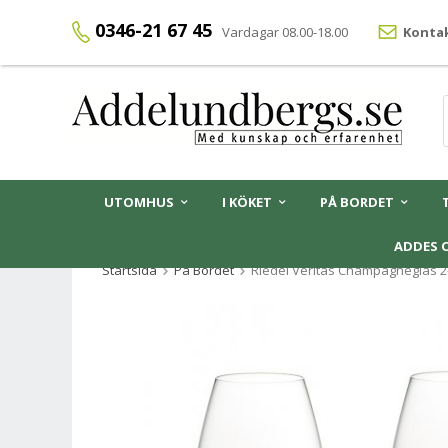
0346-21 67 45
Vardagar 08.00-18.00
Kontak
UTOMHUS
I KÖKET
PÅ BORDET
ADDES 
Startsida
På Bordet
Riedel Veritas Champagneglas 2