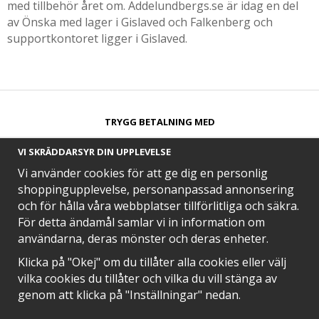
med tillbehör året om. Addelundbergs.se är idag en del
av Önska med lager i Gislaved och Falkenberg och
supportkontoret ligger i Gislaved.
TRYGG BETALNING MED​
VI SKRÄDDARSYR DIN UPPLEVELSE
Vi använder cookies för att ge dig en personlig
shoppingupplevelse, personanpassad annonsering
och för hålla våra webbplatser tillförlitliga och säkra.
SNABB LEVERANS MED
För detta ändamål samlar vi in information om
användarna, deras mönster och deras enheter.
Klicka på "Okej" om du tillåter alla cookies eller välj
vilka cookies du tillåter och vilka du vill stänga av
EN DEL AV
genom att klicka på "Inställningar" nedan.