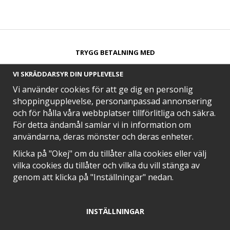
TRYGG BETALNING MED​
VI SKRÄDDARSYR DIN UPPLEVELSE
Vi använder cookies för att ge dig en personlig
shoppingupplevelse, personanpassad annonsering
och för hålla våra webbplatser tillförlitliga och säkra.
SNABB LEVERANS MED
För detta ändamål samlar vi in information om
användarna, deras mönster och deras enheter.
Klicka på "Okej" om du tillåter alla cookies eller välj
vilka cookies du tillåter och vilka du vill stänga av
EN DEL AV
genom att klicka på "Inställningar" nedan.
INSTÄLLNINGAR
POSITIVA OMDÖMEN PÅ