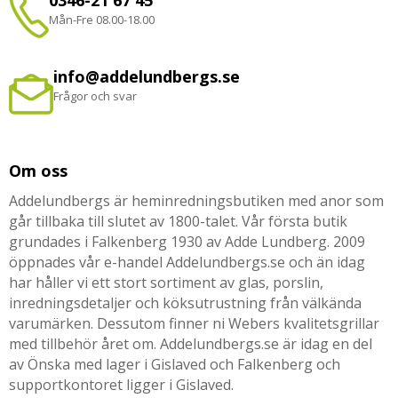
0346-21 67 45
Mån-Fre 08.00-18.00
info@addelundbergs.se
Frågor och svar
Om oss
Addelundbergs är heminredningsbutiken med anor som
går tillbaka till slutet av 1800-talet. Vår första butik
grundades i Falkenberg 1930 av Adde Lundberg. 2009
öppnades vår e-handel Addelundbergs.se och än idag
har håller vi ett stort sortiment av glas, porslin,
inredningsdetaljer och köksutrustning från välkända
varumärken. Dessutom finner ni Webers kvalitetsgrillar
med tillbehör året om. Addelundbergs.se är idag en del
av Önska med lager i Gislaved och Falkenberg och
supportkontoret ligger i Gislaved.